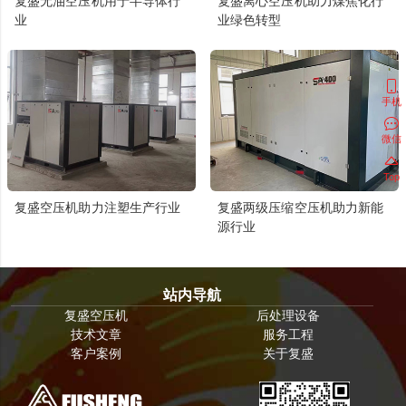
复盛无油空压机用于半导体行
复盛离心空压机助力煤焦化行
业
业绿色转型
手机
微信
Top
复盛空压机助力注塑生产行业
复盛两级压缩空压机助力新能
源行业
站内导航
复盛空压机
后处理设备
技术文章
服务工程
客户案例
关于复盛