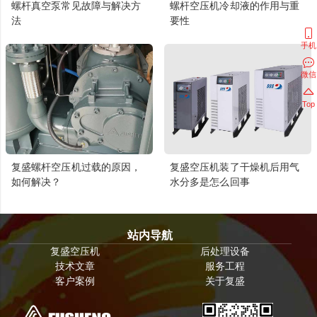
螺杆真空泵常见故障与解决方
螺杆空压机冷却液的作用与重
法
要性
手机
微信
Top
复盛螺杆空压机过载的原因，
复盛空压机装了干燥机后用气
如何解决？
水分多是怎么回事
站内导航
复盛空压机
后处理设备
技术文章
服务工程
客户案例
关于复盛